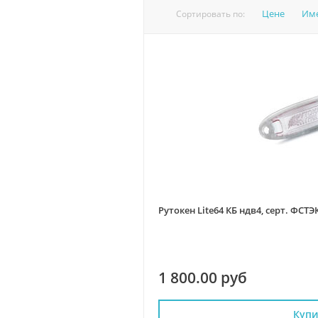
Цене
Им
Сортировать по:
Рутокен Lite64 КБ ндв4, серт. ФСТ
1 800.00 руб
Купи