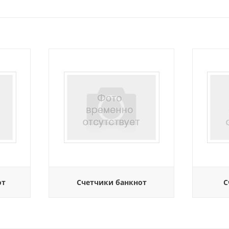
от
Счетчики банкнот
С