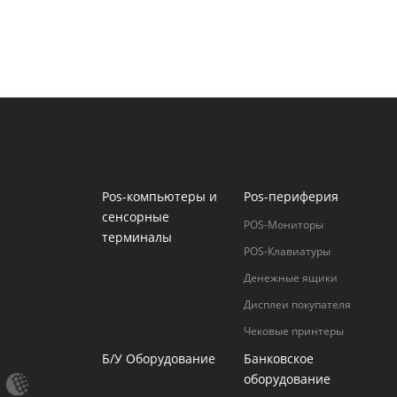
Pos-компьютеры и
Pos-периферия
сенсорные
POS-Мониторы
терминалы
POS-Клавиатуры
Денежные ящики
Дисплеи покупателя
Чековые принтеры
Б/У Оборудование
Банковское
оборудование