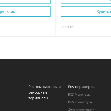
дин клик
Купить 
Сравнить
Pos-компьютеры и
Pos-периферия
сенсорные
POS-Мониторы
терминалы
POS-Клавиатуры
Денежные ящики