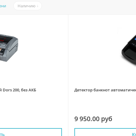
ени
Наличию
Dors 200, без АКБ
Детектор банкнот автоматичес
9 950.00 руб
ть
К