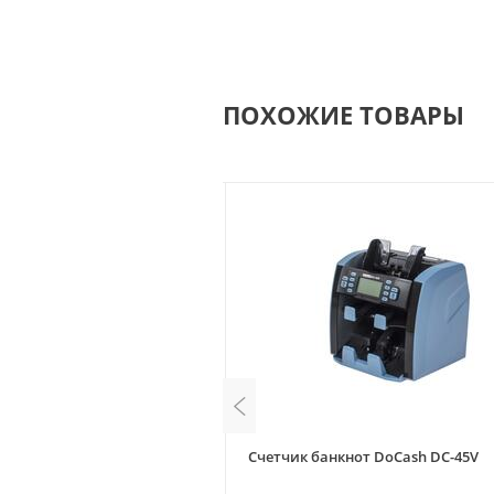
ПОХОЖИЕ ТОВАРЫ
тировщик банкнот Dors 800
Счетчик банкнот DoCash DC-45V
 MG