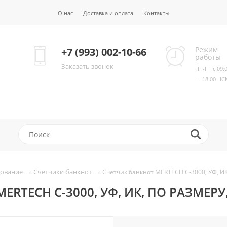
О нас
Доставка и оплата
Контакты
Режим
+7 (993) 002-10-66
работы
Заказать звонок
Пн-Пт с 09:
— 18:00 НС
→
→
дование
Счетчики банкнот
Счетчик банкнот MERTECH C-3000, УФ, ИК,
RTECH C-3000, УФ, ИК, ПО РАЗМЕРУ