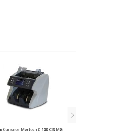
к банкнот Mertech C-100 CIS MG
Счетчик-сортировщик банкн
RUB, ИК, УФ, MG