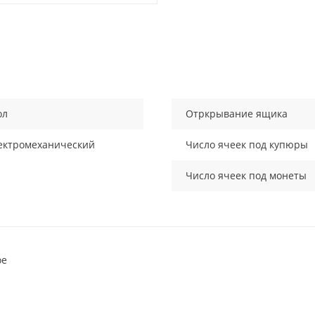
ол
Отркрывание ящика
ектромеханический
Число ячеек под купюры
Число ячеек под монеты
ое