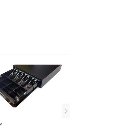
4M
PayTor HT-240B