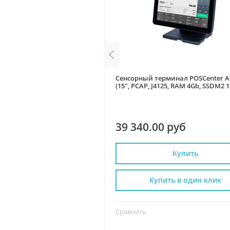
рминал АТОЛ JAZZ 15 Pro
Сенсорный терминал POSCenter A
 Celeron J6412,SSD128GB,8GB
(15", PCAP, J4125, RAM 4Gb, SSDM2 
, Win10
MSR) без ОС, S-90 стенд
0 руб
39 340.00 руб
Купить
Купить
пить в один клик
Купить в один клик
Сравнить