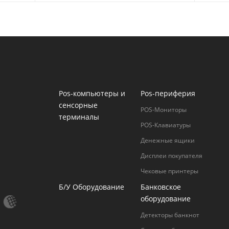
Pos-компьютеры и
Pos-периферия
сенсорные
POS-Мониторы
терминалы
POS-Клавиатуры
Денежные ящики
Дисплеи покупателя
Чековые принтеры
Б/У Оборудование
Банковское
оборудование
Детекторы банкнот