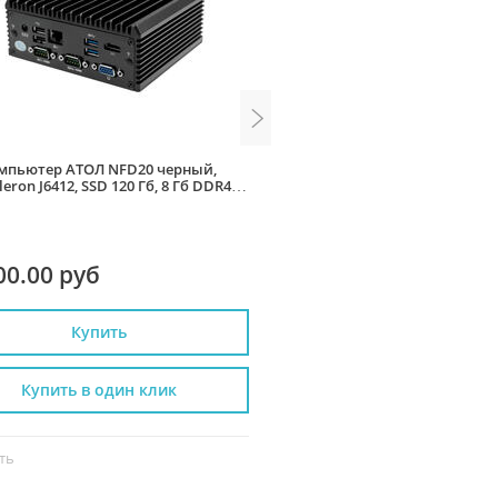
мпьютер АТОЛ NFD20 черный,
Сенсорный терминал POSCe
eleron J6412, SSD 120 Гб, 8 Гб DDR4,
(15", PCAP, WB-J3455, RAM 4G
128Gb, БЕЗ MSR) без ОС
00.00 руб
45 490.00 руб
Купить
Купить
Купить в один клик
Купить в один к
ть
Сравнить