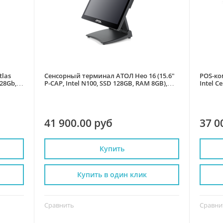
tlas
Сенсорный терминал АТОЛ Нео 16 (15.6"
POS-ко
128Gb,
P-CAP, Intel N100, SSD 128GB, RAM 8GB),
Intel C
без MSR, без ОС.
без ОС
41 900.00 руб
37 0
Купить
Купить в один клик
Сравнить
Сравни