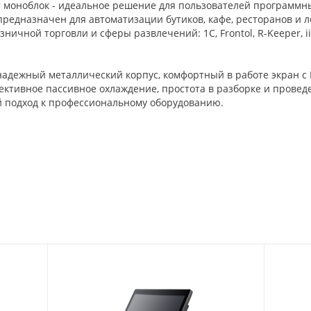
т моноблок - идеальное решение для пользователей программн
предназначен для автоматизации бутиков, кафе, ресторанов и л
чной торговли и сферы развлечений: 1C, Frontol, R-Keeper, iik
надежный металлический корпус, комфортный в работе экран с 
ктивное пассивное охлаждение, простота в разборке и провед
 подход к профессиональному оборудованию.