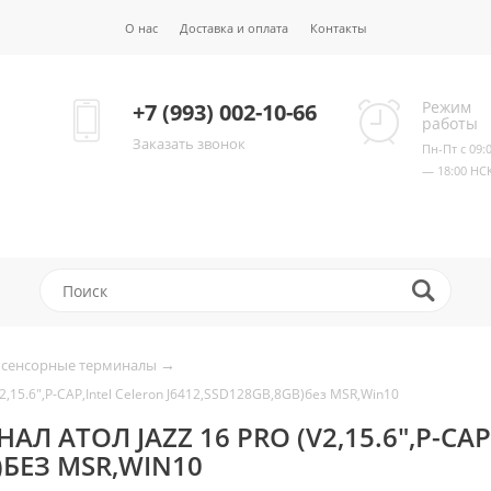
О нас
Доставка и оплата
Контакты
Режим
+7 (993) 002-10-66
работы
Заказать звонок
Пн-Пт с 09:
— 18:00 НС
→
 сенсорные терминалы
,15.6",P-CAP,Intel Celeron J6412,SSD128GB,8GB)без MSR,Win10
 АТОЛ JAZZ 16 PRO (V2,15.6",P-CAP
)БЕЗ MSR,WIN10