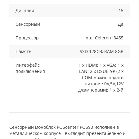
Дисплей
15
Сенсорный
Да
Процессор
Intel Celeron J3455
Память
SSD 128CB, RAM 8GB
Интерфейс
1 x HDMI; 1 x VGA; 1 x
подключения
LAN; 2 x DSUB-9P (2 x
COM можно подать
питание 0V,5V,12V
джамперами); 1 x 2-й
Сенсорный моноблок POScenter POS90 исполнен в
металлическом корпусе - выглядит презентабельно и