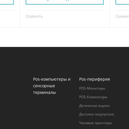
Сравнить
Сравни
Pos-компьютеры и
Pos-периферия
сенсорные
POS-Мониторы
терминалы
POS-Клавиатуры
Денежные ящики
Дисплеи покупателя
Чековые принтеры