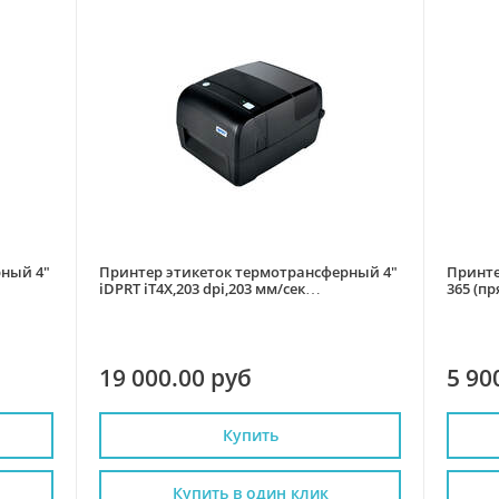
рный 4"
Принтер этикеток термотрансферный 4"
Принте
iDPRT iT4X,203 dpi,203 мм/сек
365 (п
USB+Ethernet+RS232
19 000.00 руб
5 90
Купить
Купить в один клик