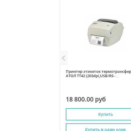
кеток термотрансферный 4"
Принтер этикеток термотрансфе
0 dpi,203 мм/сек
АТОЛ ТТ42 (203dpi,USB/RS-
+RS232
232/Ethernet,ширина 108мм)
0 руб
18 800.00 руб
Купить
Купить
пить в один клик
Купить в один клик