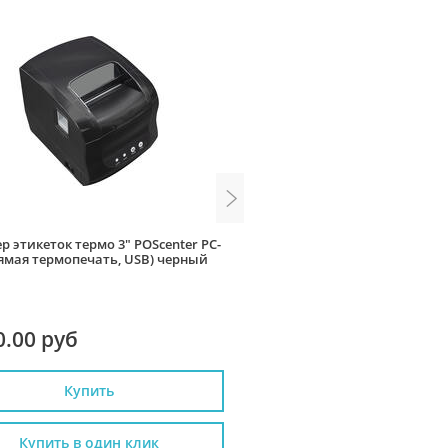
р этикеток термо 3" POScenter PC-
Принтер этикеток термотр
рямая термопечать, USB) черный
АТОЛ ТТ41 (203dpi, USB, ши
108 мм, скорость 102
0.00 руб
14 400.00 руб
Купить
Купить
Купить в один клик
Купить в один к