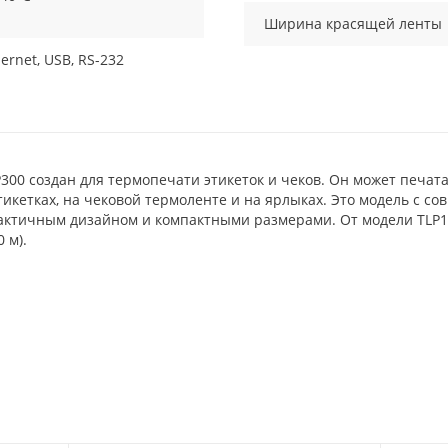
Ширина красящей ленты
ernet, USB, RS-232
0 создан для термопечати этикеток и чеков. Он может печата
этикетках, на чековой термоленте и на ярлыках. Это модель с 
актичным дизайном и компактными размерами. От модели TLP1
 м).