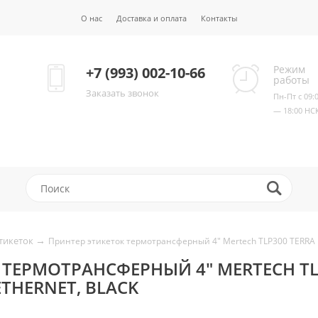
О нас
Доставка и оплата
Контакты
Режим
+7 (993) 002-10-66
работы
Заказать звонок
Пн-Пт с 09:
— 18:00 НС
→
тикеток
Принтер этикеток термотрансферный 4" Mertech TLP300 TERRA NO
 ТЕРМОТРАНСФЕРНЫЙ 4" MERTECH TL
 ETHERNET, BLACK