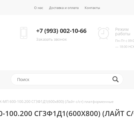
О нас
Доставка и оплата
Контакты
Режим
+7 (993) 002-10-66
работы
Заказать звонок
Пн-Пт с 09:
— 18:00 НС
-МП 600-100.200 СГ3Ф1Д1(600x800) (Лайт с/ст) платформенные
100.200 СГ3Ф1Д1(600X800) (ЛАЙТ С/