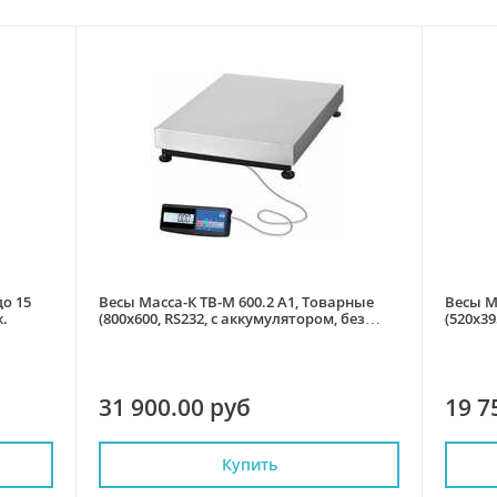
о 15
Весы Масса-К ТВ-М 600.2 А1, Товарные
Весы М
ж.
(800x600, RS232, с аккумулятором, без
(520х39
стойки)
31 900.00 руб
19 7
Купить