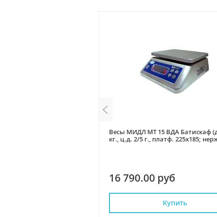
 ТВ-S 60.2 А3, товарные
Весы МИДЛ МТ 15 ВДА Батискаф (д
, со стойкой, RS232)
кг., ц.д. 2/5 г., платф. 225х185; нер
0 руб
16 790.00 руб
Купить
Купить