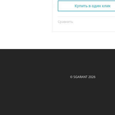
пить в один клик
Купить в один клик
Сравнить
© SGARANT 2026