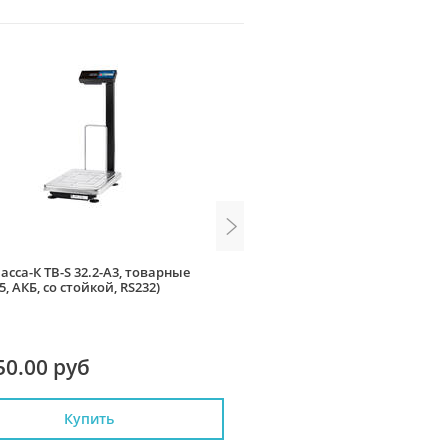
асса-К ТВ-S 32.2-А3, товарные
Весы Масса-К МК-15.2 RP10,
5, АКБ, со стойкой, RS232)
этикеток, без подмотки, сто
Ethernet, один дисплей
50.00 руб
36 750.00 руб
Купить
Купить