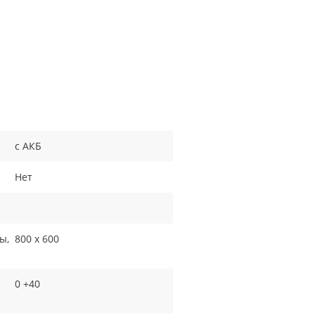
с АКБ
Нет
ы,
800 x 600
0 +40