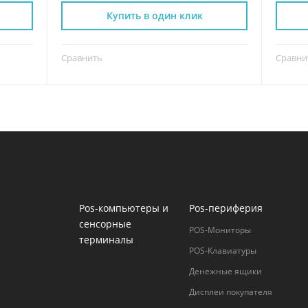
Купить в один клик
Сравнить
Сравни
Pos-компьютеры и
Pos-периферия
сенсорные
POS-Мониторы
терминалы
POS-Клавиатуры
Денежные ящики
Дисплеи покупателя