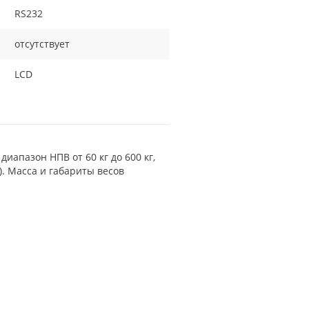
RS232
отсутствует
LCD
апазон НПВ от 60 кг до 600 кг,
). Масса и габариты весов