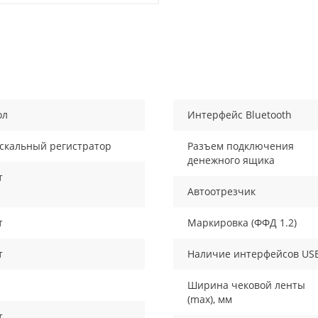
ол
Интерфейс Bluetooth
скальный регистратор
Разъем подключения
денежного ящика
т
Автоотрезчик
т
Маркировка (ФФД 1.2)
т
Наличие интерфейсов US
Ширина чековой ленты
(max), мм
т