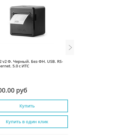
 v2 Ф. Черный. Без ФН. USB. RS-
АТОЛ FPrint-22ПТК. Черный.
hernet. 5.0 с ИТС
RS-232. Ethernet. 5.0, ИТС
00.00 руб
39 900.00 руб
Купить
Купить
Купить в один клик
Купить в один к