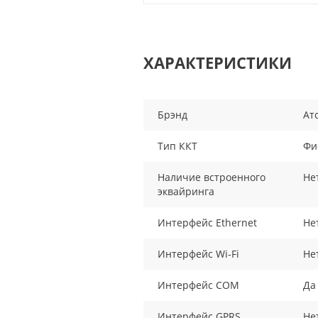
ХАРАКТЕРИСТИКИ
Брэнд
Ат
Тип ККТ
Фи
Наличие встроенного
Не
эквайринга
Интерфейс Ethernet
Не
Интерфейс Wi-Fi
Не
Интерфейс COM
Да
Интерфейс GPRS
Не