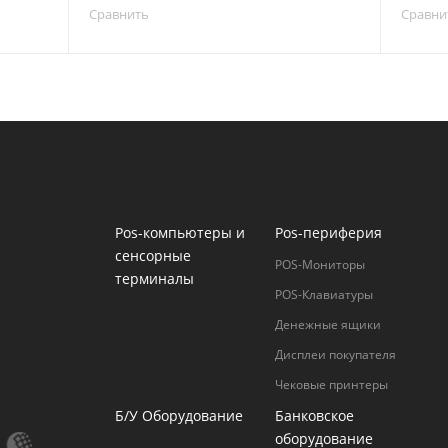
Сравнить
Сравни
Pos-компьютеры и
Pos-периферия
сенсорные
POS-Мониторы
терминалы
POS-Клавиатуры
Денежные ящики
Дисплеи покупателя
Чековые принтеры
Б/У Оборудование
Банковское
оборудование