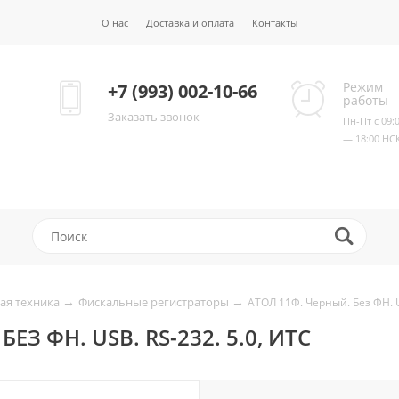
О нас
Доставка и оплата
Контакты
Режим
+7 (993) 002-10-66
работы
Заказать звонок
Пн-Пт с 09:
— 18:00 НС
→
→
ая техника
Фискальные регистраторы
АТОЛ 11Ф. Черный. Без ФН. U
ЕЗ ФН. USB. RS-232. 5.0, ИТС