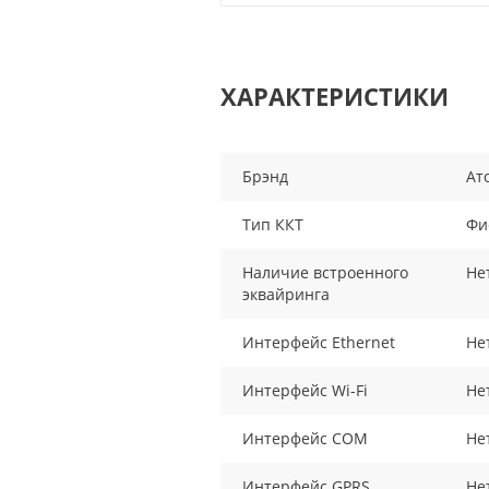
ХАРАКТЕРИСТИКИ
Брэнд
Ат
Тип ККТ
Фи
Наличие встроенного
Не
эквайринга
Интерфейс Ethernet
Не
Интерфейс Wi-Fi
Не
Интерфейс COM
Не
Интерфейс GPRS
Не