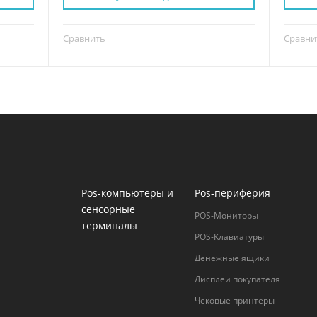
Сравнить
Сравни
Pos-компьютеры и
Pos-периферия
сенсорные
POS-Мониторы
терминалы
POS-Клавиатуры
Денежные ящики
Дисплеи покупателя
Чековые принтеры