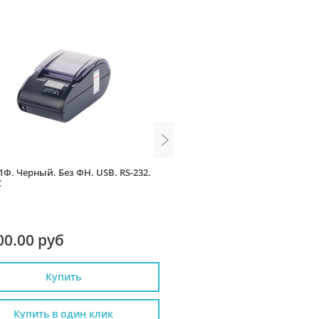
1Ф. Черный. Без ФН. USB. RS-232.
РИТЕЙЛ-01ФМ черный (RS+U
С
ФН
00.00 руб
31 490.00 руб
Купить
Купить
Купить в один клик
Купить в один к