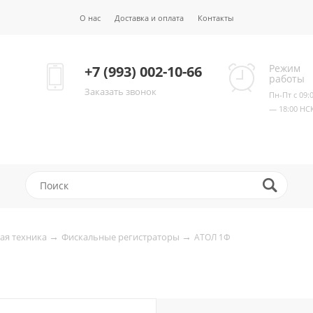
О нас
Доставка и оплата
Контакты
Режим
+7 (993) 002-10-66
работы
Заказать звонок
Пн-Пт с 09:
— 18:00 НС
→
→
ая техника
Фискальные регистраторы
АТОЛ 1Ф