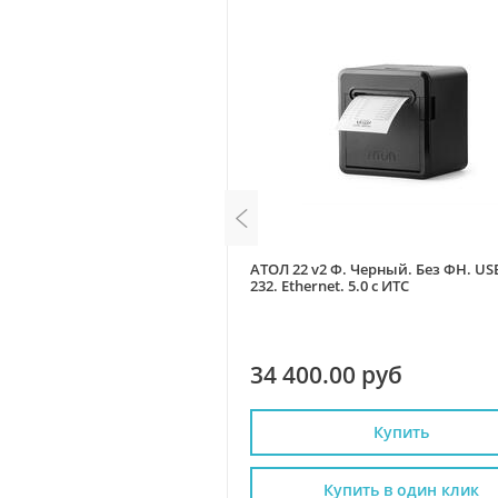
22ПТК. Черный. Без ФН. USB.
АТОЛ 22 v2 Ф. Черный. Без ФН. USB
et. 5.0, ИТС
232. Ethernet. 5.0 с ИТС
0 руб
34 400.00 руб
Купить
Купить
пить в один клик
Купить в один клик