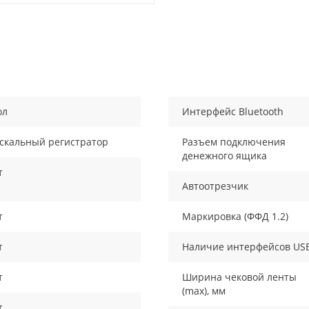
ол
Интерфейс Bluetooth
скальный регистратор
Разъем подключения
денежного ящика
т
Автоотрезчик
т
Маркировка (ФФД 1.2)
т
Наличие интерфейсов US
т
Ширина чековой ленты
(max), мм
т