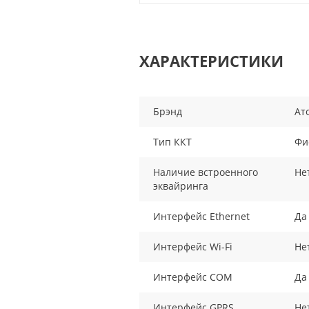
ХАРАКТЕРИСТИКИ
Брэнд
Ат
Тип ККТ
Фи
Наличие встроенного
Не
эквайринга
Интерфейс Ethernet
Да
Интерфейс Wi-Fi
Не
Интерфейс COM
Да
Интерфейс GPRS
Не