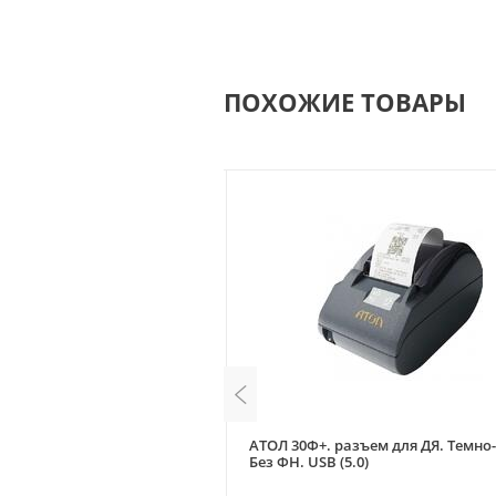
ПОХОЖИЕ ТОВАРЫ
рный. Без ФН.
АТОЛ 30Ф+. разъем для ДЯ. Темно
et (5.0)
Без ФН. USB (5.0)