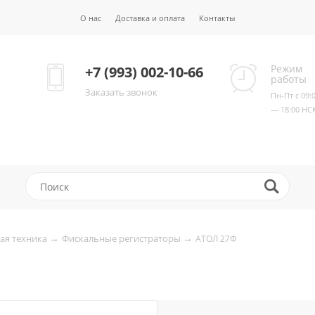
О нас
Доставка и оплата
Контакты
Режим
+7 (993) 002-10-66
работы
Заказать звонок
Пн-Пт с 09:
— 18:00 НС
→
→
ая техника
Фискальные регистраторы
АТОЛ 27Ф