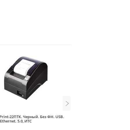
Print-22ПТК. Черный. Без ФН. USB.
РИТЕЙЛ-01ФМ черный (RS+U
 Ethernet. 5.0, ИТС
ФН