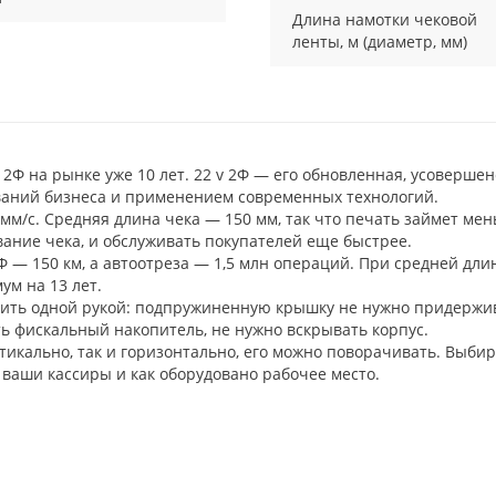
Длина намотки чековой
ленты, м (диаметр, мм)
 2Ф на рынке уже 10 лет. 22 v 2Ф — его обновленная, усоверше
ваний бизнеса и применением современных технологий.
 мм/с. Средняя длина чека — 150 мм, так что печать займет ме
вание чека, и обслуживать покупателей еще быстрее.
Ф — 150 км, а автоотреза — 1,5 млн операций. При средней дли
ум на 13 лет.
вить одной рукой: подпружиненную крышку не нужно придержива
ь фискальный накопитель, не нужно вскрывать корпус.
ртикально, так и горизонтально, его можно поворачивать. Выби
и ваши кассиры и как оборудовано рабочее место.