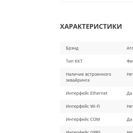
ХАРАКТЕРИСТИКИ
Брэнд
Ат
Тип ККТ
Фи
Наличие встроенного
Не
эквайринга
Интерфейс Ethernet
Да
Интерфейс Wi-Fi
Не
Интерфейс COM
Да
Интерфейс GPRS
Не