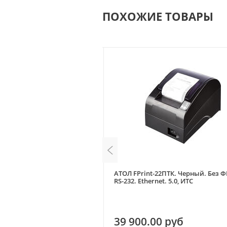
ПОХОЖИЕ ТОВАРЫ
мно-серый. Без ФН. USB (5.0)
АТОЛ FPrint-22ПТК. Черный. Без Ф
RS-232. Ethernet. 5.0, ИТС
0 руб
39 900.00 руб