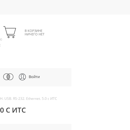
В КОРЗИНЕ
НИЧЕГО НЕТ
00
К
Войти
. USB. RS-232. Ethernet. 5.0 с ИТС
.0 С ИТС