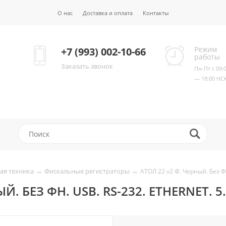
О нас
Доставка и оплата
Контакты
Режим
+7 (993) 002-10-66
работы
Заказать звонок
Пн-Пт с 09:
— 18:00 НС
→
→
ая техника
Фискальные регистраторы
АТОЛ 22 v2 Ф. Черный. Без ФН
Й. БЕЗ ФН. USB. RS-232. ETHERNET. 5