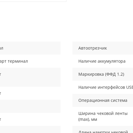
ол
Автоотрезчик
арт терминал
Наличие аккумулятора
т
Маркировка (ФФД 1.2)
Наличие интерфейсов US
т
Операционная система
Ширина чековой ленты
т
(max), мм
Длина намотки чековой