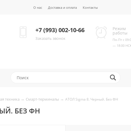
О нас
Доставка и оплата
Контакты
Режим
+7 (993) 002-10-66
работы
Заказать звонок
Пн-Пт с 09:
— 18:00 НС
→
→
ая техника
Смарт-терминалы
АТОЛ Sigma 8. Черный. Без ФН
НЫЙ. БЕЗ ФН