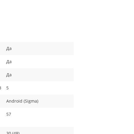
Да
Да
Да
B
5
Android (Sigma)
57
30 (48)