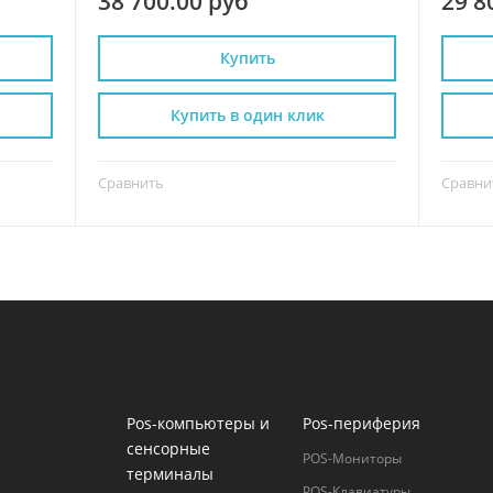
38 700.00 руб
29 8
Купить
Купить в один клик
Сравнить
Сравни
Pos-компьютеры и
Pos-периферия
сенсорные
POS-Мониторы
терминалы
POS-Клавиатуры