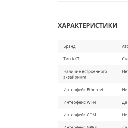
ХАРАКТЕРИСТИКИ
Брэнд
Ат
Тип ККТ
См
Наличие встроенного
Не
эквайринга
Интерфейс Ethernet
Не
Интерфейс Wi-Fi
Да
Интерфейс COM
Не
Интерфейс GPRS
Да