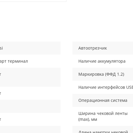
si
Автоотрезчик
арт терминал
Наличие аккумулятора
т
Маркировка (ФФД 1.2)
Наличие интерфейсов US
т
Операционная система
Ширина чековой ленты
т
(max), мм
Длина намотки чековой