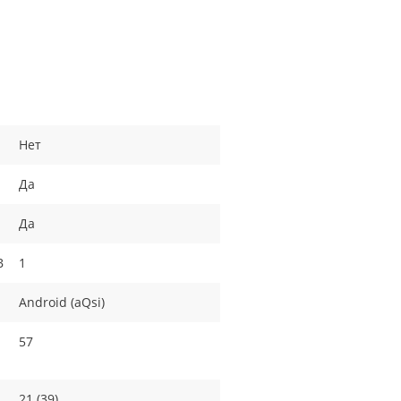
Нет
Да
Да
B
1
Android (aQsi)
57
21 (39)