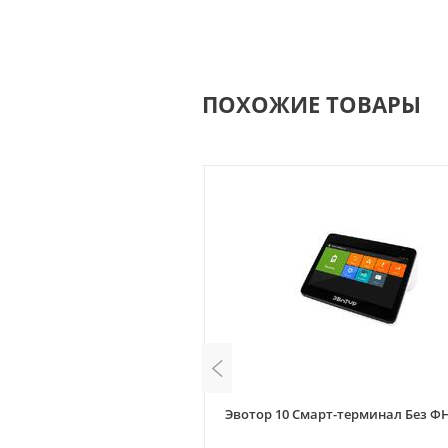
ПОХОЖИЕ ТОВАРЫ
. Черный. Без ФН
Эвотор 10 Смарт-терминал Без Ф