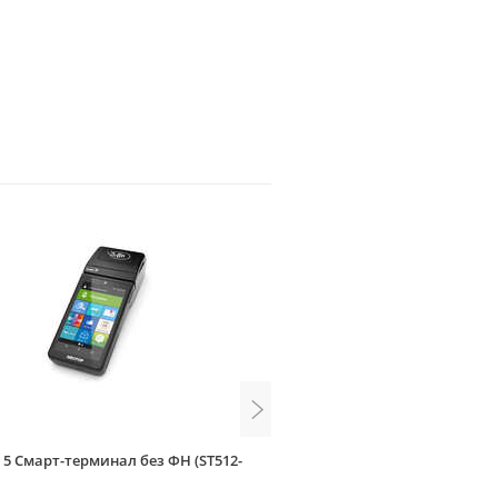
 5 Смарт-терминал без ФН (ST512-
АТОЛ Sigma 7 с автоматиче
тарифом SIGMA и ИТС (без Ф