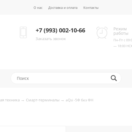
О нас
Доставка и оплата
Контакты
Режим
+7 (993) 002-10-66
работы
Заказать звонок
Пн-Пт с 09:
— 18:00 НС
→
→
ая техника
Смарт-терминалы
aQsi -5Ф без ФН