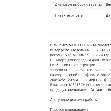
Диапозон выборки тары, кг
Ве
Питание от сети
Да
В линейке MERTECH 326 AF предста
интерфейс. Модель M-ER 326 AFL-
весов - 15 кг, минимальный - 40 г
USB-порт для передачи данных в P
Особенности конструкции
У весов M-ER 326 AFL широкая пла
Размер весовой платформы: 280*2
260*325*120 мм, а размер платфо
В каталоге MERTECH есть нескольк
пределу взвешивания. Он может быт
Доступные режимы работы:
Простое взвешивание;