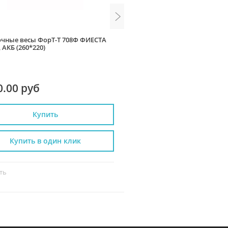
чные весы ФорТ-Т 708Ф ФИЕСТА
Весы Штрих-СЛИМ 200 15-2.
, АКБ (260*220)
POS USB)
0.00 руб
9 100.00 руб
Купить
Купить
Купить в один клик
Купить в один к
ть
Сравнить