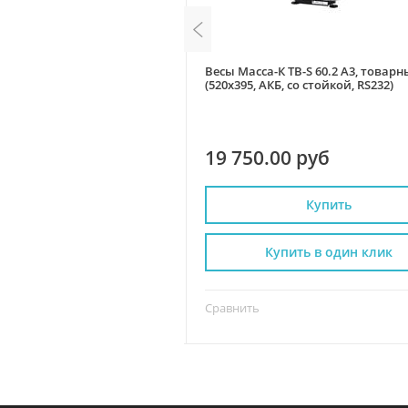
 AC-15.2 Mary LED, АКБ,
Весы Масса-К ТВ-S 60.2 А3, товарн
говые, без стойки
(520х395, АКБ, со стойкой, RS232)
 руб
19 750.00 руб
Купить
Купить
пить в один клик
Купить в один клик
Сравнить