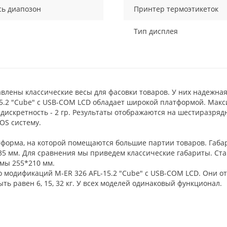
сь диапозон
Принтер термоэтикеток
Тип дисплея
влены классические весы для фасовки товаров. У них надежна
15.2 "Cube" c USB-COM LCD обладает широкой платформой. Ма
р, дискретность - 2 гр. Результаты отображаются на шестиразр
OS систему.
тформа, на которой помещаются большие партии товаров. Габар
35 мм. Для сравнения мы приведем классические габариты. Ст
рмы 255*210 мм.
о модификаций M-ER 326 AFL-15.2 "Cube" c USB-COM LCD. Они 
ь равен 6, 15, 32 кг. У всех моделей одинаковый функционал.