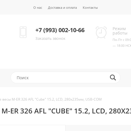
О нас
Доставка и оплата
Контакты
Режим
+7 (993) 002-10-66
работы
Заказать звонок
Пн-Пт с 09:
— 18:00 НС
 весы M-ER 326 AFL "Cube" 15.2, LCD, 280x235мм, USB-COM
ER 326 AFL "CUBE" 15.2, LCD, 280X