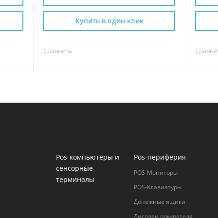
Купить в один клик
Сравнить
Сравни
Pos-компьютеры и
Pos-периферия
сенсорные
POS-Мониторы
терминалы
POS-Клавиатуры
Денежные ящики
Дисплеи покупателя