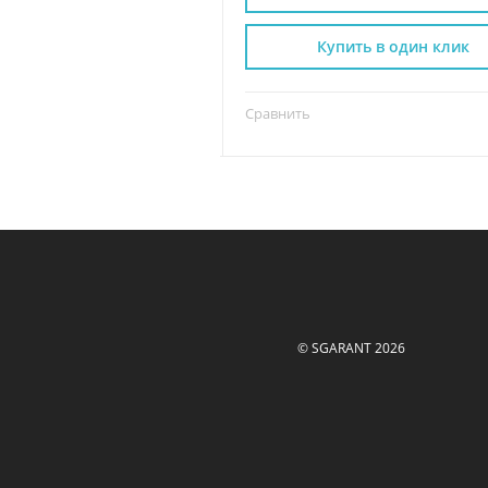
пить в один клик
Купить в один клик
Сравнить
© SGARANT 2026