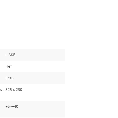
с АКБ
Нет
Есть
ы,
325 х 230
+5~+40