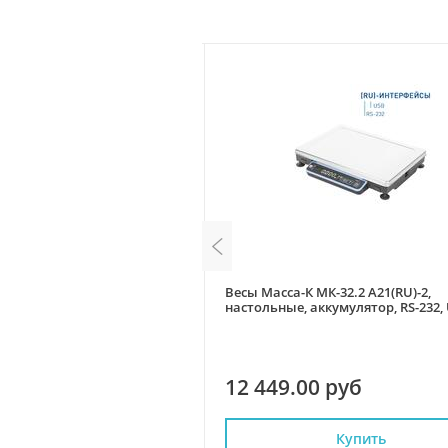
 ТВ-S 32.2-А3, товарные
Весы Масса-К МК-32.2 А21(RU)-2,
, со стойкой, RS232)
настольные, аккумулятор, RS-232, 
без стойки
0 руб
12 449.00 руб
Купить
Купить