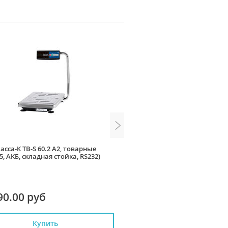
асса-К ТВ-S 60.2 А2, товарные
Весы Масса-К МК-15.2 R2P10-
5, АКБ, складная стойка, RS232)
печатью этикеток, стойка, R
Ethernet, два дисплея
90.00 руб
42 400.00 руб
Купить
Купить