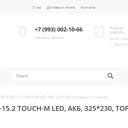
О нас
Доставка и оплата
Контакты
Режим
+7 (993) 002-10-66
работы
Заказать звонок
Пн-Пт с 09:
— 18:00 НС
28 ACPX-15.2 TOUCH-M LED, АКБ, 325*230, торговые, со стойкой
-15.2 TOUCH-M LED, АКБ, 325*230, Т