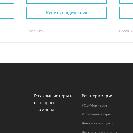
Купить в один клик
Сравнить
Сравни
Pos-компьютеры и
Pos-периферия
сенсорные
POS-Мониторы
терминалы
POS-Клавиатуры
Денежные ящики
Дисплеи покупателя