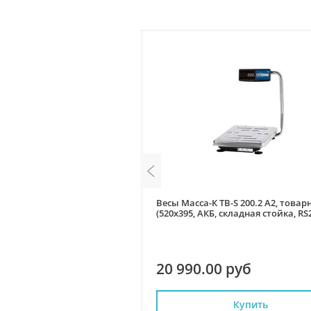
RTA (со стойкой,кабель
Весы Масса-К ТВ-S 200.2 А2, товар
я FDU)_с поверкой
(520х395, АКБ, складная стойка, RS
 руб
20 990.00 руб
Купить
Купить