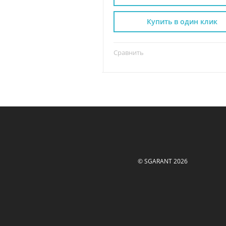
пить в один клик
Купить в один клик
Сравнить
© SGARANT 2026