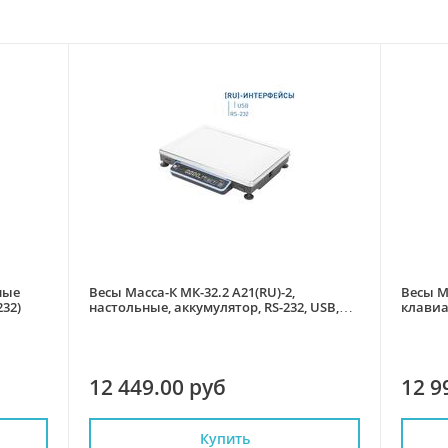
ные
Весы Масса-К МК-32.2 А21(RU)-2,
Весы М
232)
настольные, аккумулятор, RS-232, USB,
клавиа
без стойки
стойко
12 449.00 руб
12 9
Купить