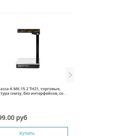
асса-К МК-15.2 ТН21, торговые,
Весы Масса-К ТВ-М 300.2 А1
тура снизу, без интерфейсов, со
(800x600, RS232, с аккумулят
й
стойки)
99.00 руб
31 900.00 руб
Купить
Купить