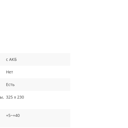
с АКБ
Нет
Есть
ы,
325 х 230
+5~+40