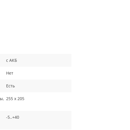
с АКБ
Нет
Есть
ы,
255 x 205
-5..+40