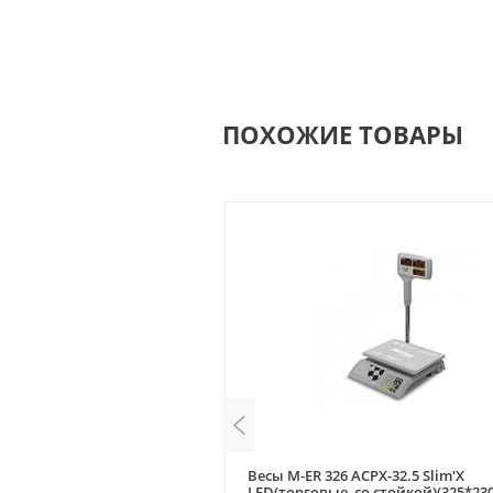
ПОХОЖИЕ ТОВАРЫ
 МК-15.2 RP10-1, с печатью
Весы M-ER 326 ACPX-32.5 Slim'X
одмоткой, стойка, RS232,
LED(торговые, со стойкой)(325*230