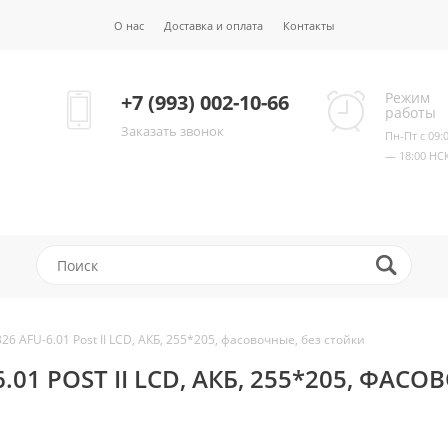
О нас
Доставка и оплата
Контакты
Режим
+7 (993) 002-10-66
работы
Заказать звонок
Пн-Пт с 09:
— 18:00 НС
26 AFU-6.01 Post II LCD, АКБ, 255*205, фасовочные, без стойки
.01 POST II LCD, АКБ, 255*205, ФАСО