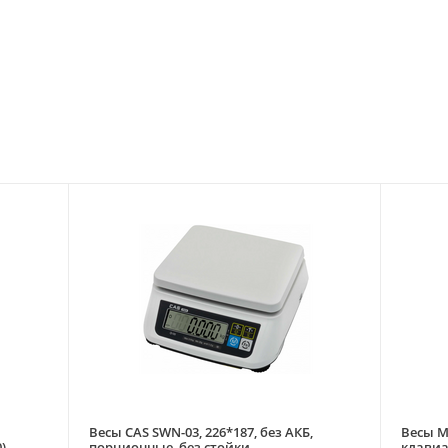
Весы CAS SWN-03, 226*187, без АКБ,
Весы М
)
порционные, без стойки
клавиат