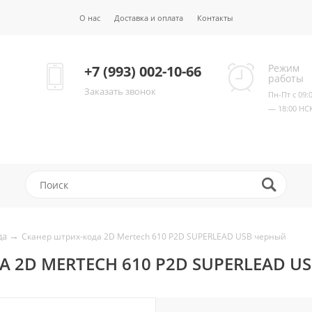
О нас
Доставка и оплата
Контакты
Режим
+7 (993) 002-10-66
работы
Заказать звонок
Пн-Пт с 09:
— 18:00 НС
→
да
Сканер штрих-кода 2D Mertech 610 P2D SUPERLEAD USB черный
 2D MERTECH 610 P2D SUPERLEAD U