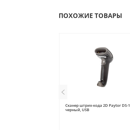
ПОХОЖИЕ ТОВАРЫ
х-кода 2D Mindeo MD6600-
Сканер штрих-кода 2D Paytor DS-1
 подставки
черный, USB