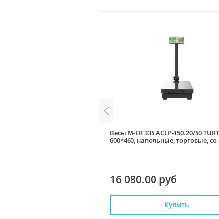
15, 226*187, без АКБ,
Весы M-ER 335 ACLP-150.20/50 TURT
 без стойки
600*460, напольные, торговые, со
стойкой
 руб
16 080.00 руб
Купить
Купить