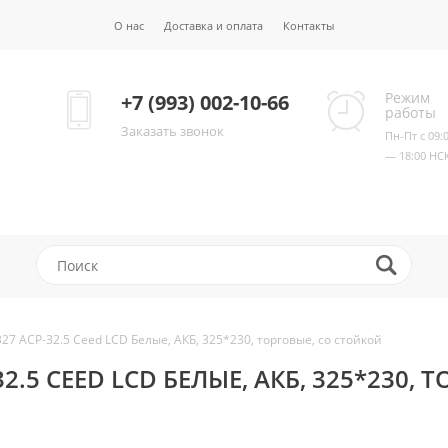
О нас
Доставка и оплата
Контакты
Режим
+7 (993) 002-10-66
работы
Заказать звонок
Пн-Пт с 09:
— 18:00 НС
27 ACP-32.5 Ceed LCD Белые, АКБ, 325*230, торговые, со стойкой
32.5 CEED LCD БЕЛЫЕ, АКБ, 325*230, 