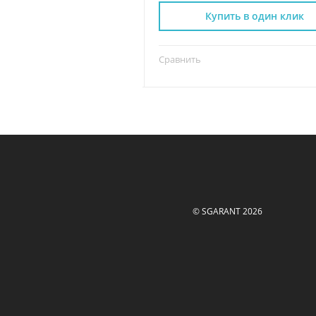
пить в один клик
Купить в один клик
Сравнить
© SGARANT 2026