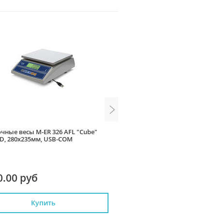
чные весы M-ER 326 AFL "Cube"
Весы ШТРИХ-МП 600-100.200
LCD, 280x235мм, USB-COM
СГ3Ф1Д1(600x800) (Лайт с/ст
платформенные
0.00 руб
22 499.00 руб
Купить
Купить