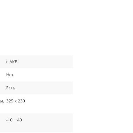
с АКБ
Нет
Есть
ы,
325 х 230
-10~+40