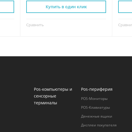
Купить в один клик
Сравнить
Сравни
Pos-компьютеры и
Pos-периферия
сенсорные
POS-Мониторы
терминалы
POS-Клавиатуры
Денежные ящики
Дисплеи покупателя