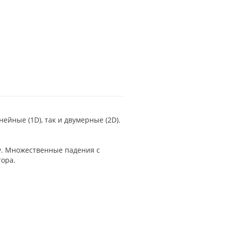
ейные (1D), так и двумерные (2D).
у. Множественные падения с
тора.