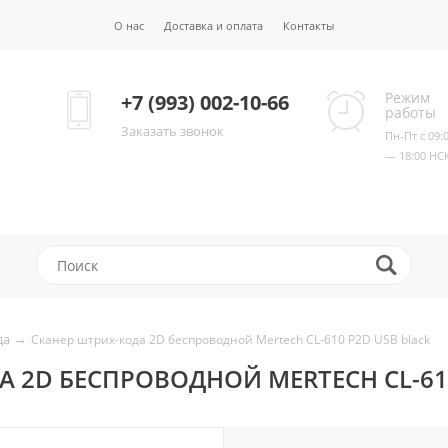
О нас
Доставка и оплата
Контакты
Режим
+7 (993) 002-10-66
работы
Заказать звонок
Пн-Пт с 09:
— 18:00 НС
→
да
Сканер штрих-кода 2D беспроводной Mertech CL-610 P2D USB black
 2D БЕСПРОВОДНОЙ MERTECH CL-610