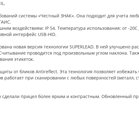
IL.
ебований системы «Честный ЗНАК». Она подходит для учета люб
ГАИС.
ним воздействиям: IP 54. Температура использования: от -20С 
овной интерфейс USB-HID.
ована новая версия технологии SUPERLEAD. В ней улучшено ра
 Считывание проводится под произвольным углом наклона. Так
вания этикеток.
иты от бликов Antireflect. Эта технология позволяет избежат
ов работает при сканировании с любых поверхностей (металл, с
ы сделали прицел более ярким и контрастным. Обновленный п