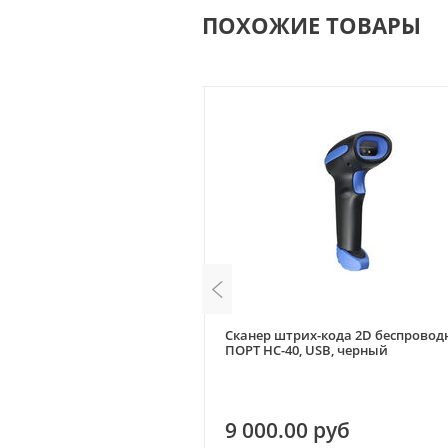
ПОХОЖИЕ ТОВАРЫ
-кода 2D АТОЛ SB2108 Plus
Сканер штрих-кода 2D беспровод
, без подставки)
ПОРТ НС-40, USB, черный
 руб
9 000.00 руб