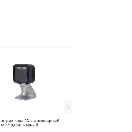
 штрих-кода 2D стационарный
Сканер штрих-кода 2D Merte
 MP719,USB, черный
USB эмуляция RS black