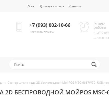
О нас
Доставка и оплата
Контакты
Режим
+7 (993) 002-10-66
работы
Заказать звонок
Пн-Пт с 09:
— 18:00 НС
→
да
Сканер штрих-кода 2D беспроводной МойPOS MSC-6617W2D, USB, че
А 2D БЕСПРОВОДНОЙ МОЙPOS MSC-6