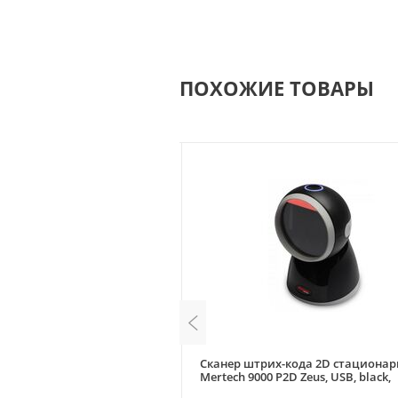
ПОХОЖИЕ ТОВАРЫ
-кода 2D АТОЛ SB2108 Plus
Сканер штрих-кода 2D стациона
, без подставки)
Mertech 9000 P2D Zeus, USB, black,