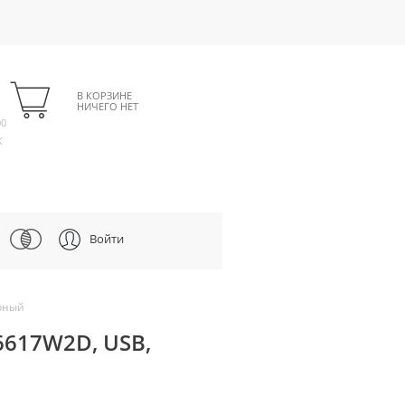
В КОРЗИНЕ
НИЧЕГО НЕТ
00
К
Войти
рный
617W2D, USB,