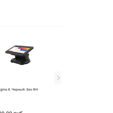
igma 8. Черный. Без ФН
АТОЛ Sigma 7 с автоматиче
тарифом SIGMA и ИТС (без Ф