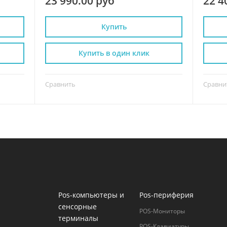
23 990.00 руб
22 4
Купить
Купить в один клик
Сравнить
Сравни
Pos-компьютеры и
Pos-периферия
сенсорные
POS-Мониторы
терминалы
POS-Клавиатуры