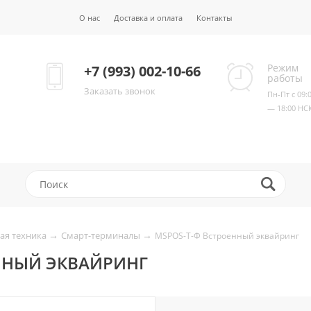
О нас
Доставка и оплата
Контакты
Режим
+7 (993) 002-10-66
работы
Заказать звонок
Пн-Пт с 09:
— 18:00 НС
→
→
ая техника
Смарт-терминалы
MSPOS-T-Ф Встроенный эквайринг
ННЫЙ ЭКВАЙРИНГ