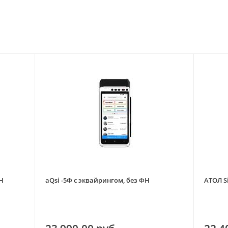
Н
aQsi -5Ф с эквайрингом, без ФН
АТОЛ S