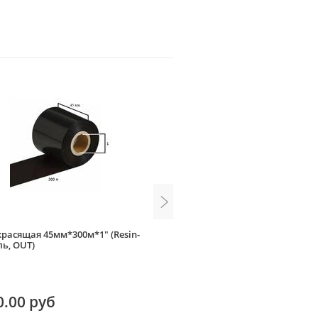
красящая 45мм*300м*1" (Resin-
Лента красящая 110мм*300м
ль, OUT)
OUT)
0.00 руб
650.00 руб