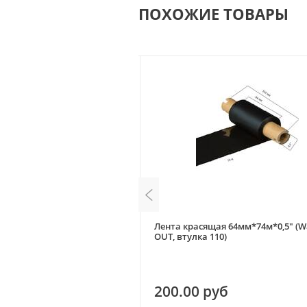
ПОХОЖИЕ ТОВАРЫ
ая 60мм*300м*1" (Wax, OUT)
Лента красящая 64мм*74м*0,5" (W
OUT, втулка 110)
уб
200.00 руб