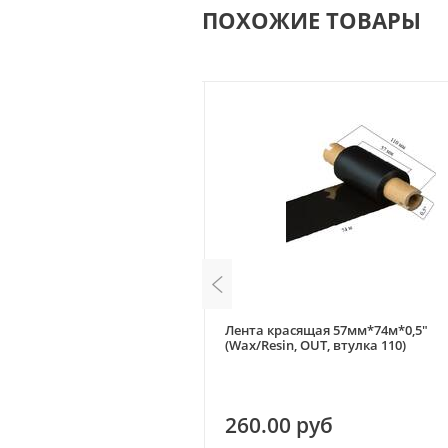
ПОХОЖИЕ ТОВАРЫ
ая 57мм*74м*0,5" (Resin,
Лента красящая 57мм*74м*0,5"
7)
(Wax/Resin, OUT, втулка 110)
уб
260.00 руб