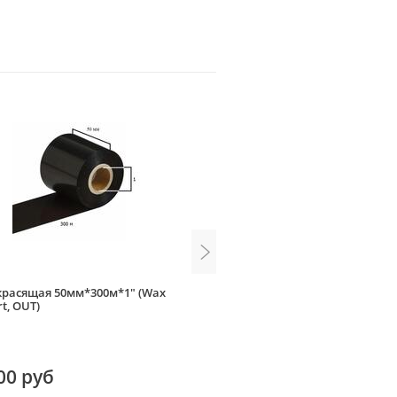
красящая 50мм*300м*1" (Wax
Лента красящая 60мм*300м
t, OUT)
(Wax/Resin, OUT)
00 руб
900.00 руб