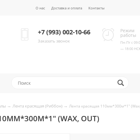
О нас
Доставка и оплата
Контакты
Режим
+7 (993) 002-10-66
работы
Заказать звонок
Пн-Пт с 09:
— 18:00 НС
→
→
алы
Лента красящая (Риббон)
Лента красящая 110мм*300м*1" (Wax
0ММ*300М*1" (WAX, OUT)