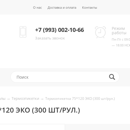
О нас
Доставка и оплата
Контакты
Режим
+7 (993) 002-10-66
работы
Заказать звонок
Пн-Пт с 09:
— 18:00 НС
→
→
алы
Термоэтикетки
Термоэтикетка 75*120 ЭКО (300 шт/рул.)
120 ЭКО (300 ШТ/РУЛ.)