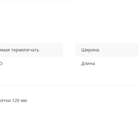
ямая термопечать
Ширина
О
Длина
кетки 120 мм
т