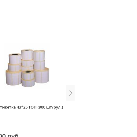
тикетка 43*25 ТОП (900 шт/рул.)
Термоэтикетка 43*25 ЭКО (1
00 руб
117.00 руб