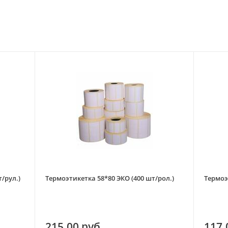
/рул.)
Термоэтикетка 58*80 ЭКО (400 шт/рол.)
Термоэ
215.00 руб
117.