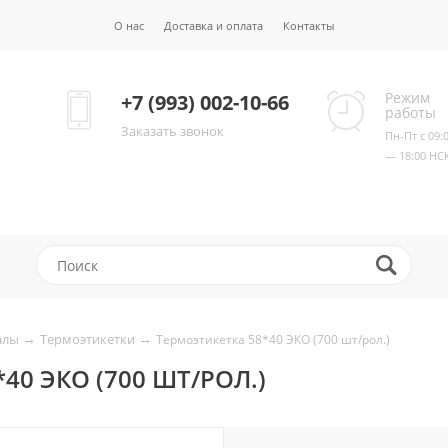
О нас
Доставка и оплата
Контакты
Режим
+7 (993) 002-10-66
работы
Заказать звонок
Пн-Пт с 09:
— 18:00 НС
→
→
алы
Термоэтикетки
Термоэтикетка 58*40 ЭКО (700 шт/рол.)
40 ЭКО (700 ШТ/РОЛ.)