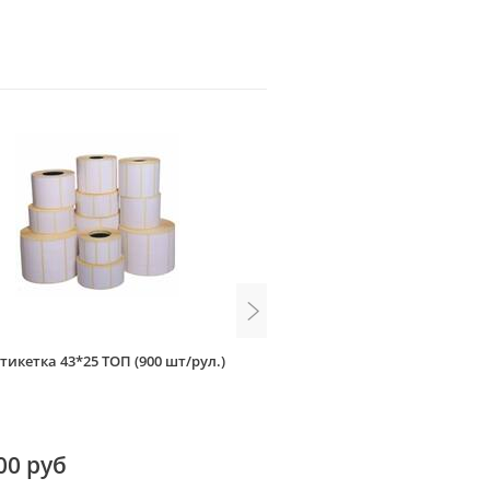
тикетка 43*25 ТОП (900 шт/рул.)
Этикетка полуглянец 100*70 
00 руб
300.00 руб