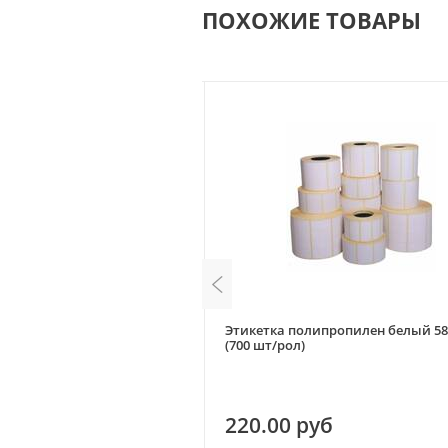
ПОХОЖИЕ ТОВАРЫ
углянец 75*120 (300 шт/рул.)
Этикетка полипропилен белый 58
(700 шт/рол)
уб
220.00 руб