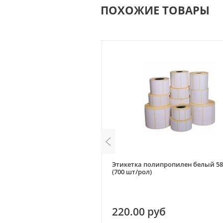
ПОХОЖИЕ ТОВАРЫ
а 58*60 ЭКО (450 шт/рол.)
Этикетка полипропилен белый 58
(700 шт/рол)
уб
220.00 руб