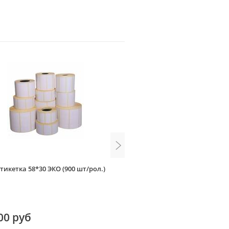
тикетка 58*30 ЭКО (900 шт/рол.)
Этикетка полуглянец 75*120 
00 руб
315.00 руб