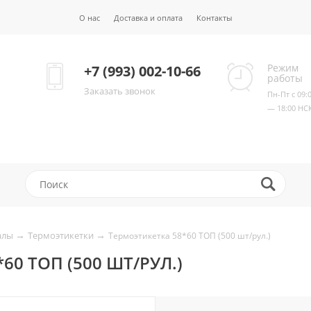
О нас
Доставка и оплата
Контакты
Режим
+7 (993) 002-10-66
работы
Заказать звонок
Пн-Пт с 09:
— 18:00 НС
→
→
алы
Термоэтикетки
Термоэтикетка 58*60 ТОП (500 шт/рул.)
60 ТОП (500 ШТ/РУЛ.)