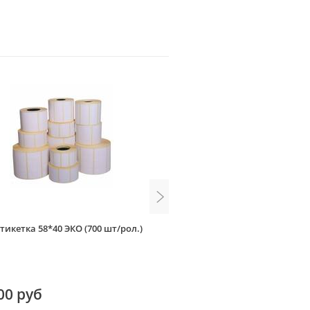
тикетка 58*40 ЭКО (700 шт/рол.)
Термоэтикетка 47*25 ТОП (2
00 руб
228.00 руб