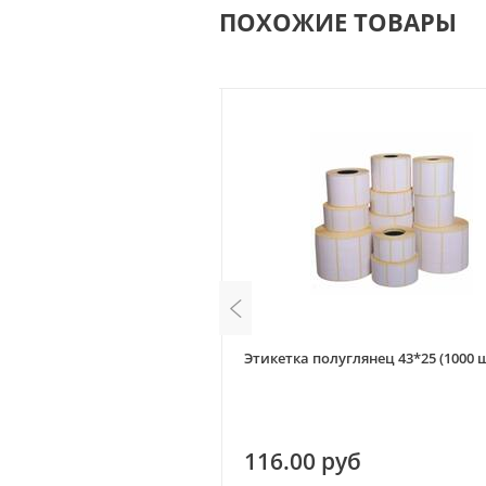
ПОХОЖИЕ ТОВАРЫ
углянец 75*120 (300 шт/рул.)
Этикетка полуглянец 43*25 (1000 ш
уб
116.00 руб