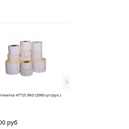
тикетка 47*25 ЭКО (2000 шт/рул.)
Термоэтикетка 100*80 ЭКО (
00 руб
350.00 руб