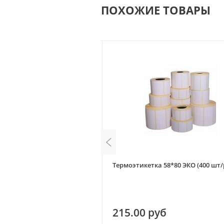
ПОХОЖИЕ ТОВАРЫ
а 75*120 ЭКО (300 шт/рул.)
Термоэтикетка 58*80 ЭКО (400 шт/
уб
215.00 руб