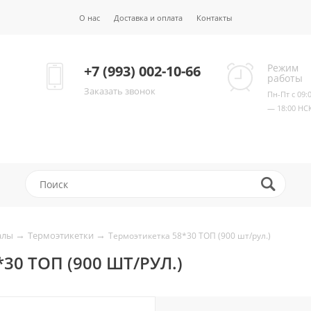
О нас
Доставка и оплата
Контакты
Режим
+7 (993) 002-10-66
работы
Заказать звонок
Пн-Пт с 09:
— 18:00 НС
→
→
алы
Термоэтикетки
Термоэтикетка 58*30 ТОП (900 шт/рул.)
30 ТОП (900 ШТ/РУЛ.)