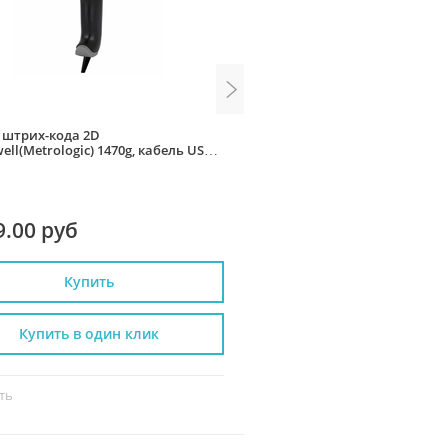
 штрих-кода 2D
Сканер штрих-кода 2D Mind
ll(Metrologic) 1470g, кабель USB
HD, USB, без подставки
дставки (черный)
9.00 руб
5 490.00 руб
Купить
Купить
Купить в один клик
Купить в один к
ть
Сравнить