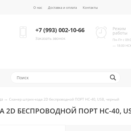
О нас
Доставка и оплата
Контакты
Режим
+7 (993) 002-10-66
работы
Заказать звонок
Пн-Пт с 09:
— 18:00 НС
→
да
Сканер штрих-кода 2D беспроводной ПОРТ НС-40, USB, черный
А 2D БЕСПРОВОДНОЙ ПОРТ НС-40, U