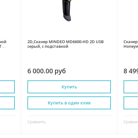
ной
2D,Сканер MINDEO MD6600-HD 2D USB
Сканер
T
серый, с подставкой
Honeywe
без по
6 000.00 руб
8 49
Купить
Купить в один клик
Сравнить
Сравни