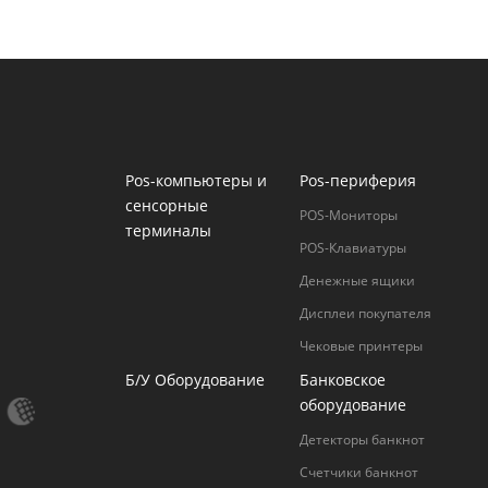
Pos-компьютеры и
Pos-периферия
сенсорные
POS-Мониторы
терминалы
POS-Клавиатуры
Денежные ящики
Дисплеи покупателя
Чековые принтеры
Б/У Оборудование
Банковское
оборудование
Детекторы банкнот
Счетчики банкнот