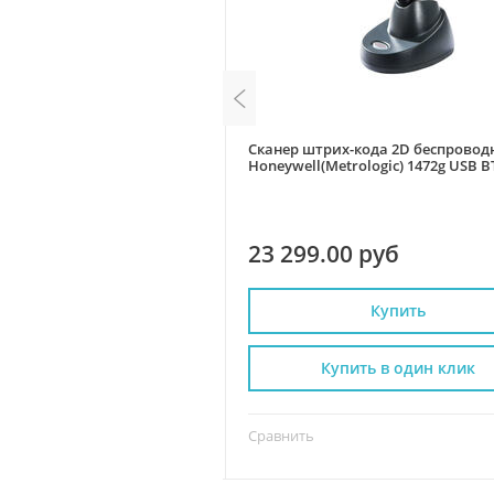
х-кода 2D Mindeo MD6600AT-
Сканер штрих-кода 2D беспровод
одставкой
Honeywell(Metrologic) 1472g USB B
(черный)
 руб
23 299.00 руб
Купить
Купить
пить в один клик
Купить в один клик
Сравнить